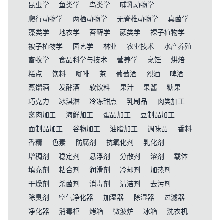
昆虫学
鱼类学
鸟类学
哺乳动物学
爬行动物学
两栖动物学
无脊椎动物学
真菌学
藻类学
地衣学
苔藓学
蕨类学
裸子植物学
被子植物学
园艺学
林业
农业技术
水产养殖
畜牧学
食品科学与技术
营养学
烹饪
烘焙
糕点
饮料
咖啡
茶
葡萄酒
烈酒
啤酒
蒸馏酒
发酵酒
软饮料
果汁
果酱
糖果
巧克力
冰淇淋
冷冻甜点
乳制品
肉类加工
禽肉加工
海鲜加工
蛋品加工
豆制品加工
面制品加工
谷物加工
油脂加工
调味品
香料
香精
色素
防腐剂
抗氧化剂
乳化剂
增稠剂
稳定剂
悬浮剂
分散剂
溶剂
载体
填充剂
粘合剂
润滑剂
冷却剂
加热剂
干燥剂
杀菌剂
消毒剂
清洁剂
去污剂
除臭剂
空气净化器
加湿器
除湿器
过滤器
净化器
消毒柜
烤箱
微波炉
冰箱
洗衣机